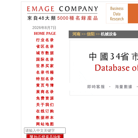
2026年8月7日
HOME PAGE
河南
>>
信阳
>>
机械设备
行 业 名 录
省 区 名 录
城 市 数 据
国 际 名 录
世 界 买 家
名 录 书 籍
特 别 名 录
黄 页 号 簿
展 商 名 录
免 费 资 源
关 于 我 们
在 线 订 购
数 据 样 本
网 站 地 图