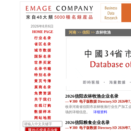
2026年8月6日
HOME PAGE
河南
>>
信阳
>>
农林牧渔
行 业 名 录
省 区 名 录
城 市 数 据
国 际 名 录
世 界 买 家
名 录 书 籍
特 别 名 录
黄 页 号 簿
展 商 名 录
免 费 资 源
2026信阳农林牧渔企业名录
关 于 我 们
—￥380 电子版数据 Directory.SD 2026
在 线 订 购
收录河南省信阳市农林牧渔行业生产加工企
数 据 样 本
场的详细信息。
详细资料
网 站 地 图
2026信阳粮食企业名录
—￥380 电子版数据 Directory.SD 2026