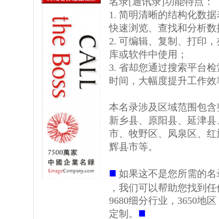
名录[通讯录]功能特点：
1. 简明清晰的结构化数据表格
快速浏览、查找和分析数
2. 可编辑、复制、打印
库或软件中使用；
3. 省却您通过搜索平台
时间，大幅度提升工作效
本名录涉及区域范围包含
新乡县、原阳县、延津县
市、牧野区、凤泉区、红
辉县市等。
■
如果这不是您所需的名
，我们可以帮助您找到任
9680细分行业，3650
■
定制。