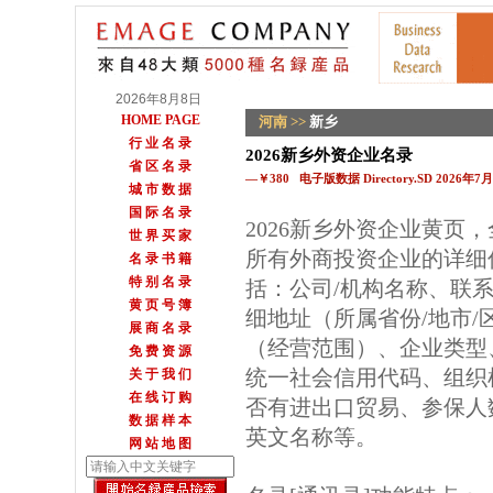
2026年8月8日
HOME PAGE
河南
>>
新乡
行 业 名 录
2026新乡外资企业名录
省 区 名 录
—￥380 电子版数据 Directory.SD 2026年
城 市 数 据
国 际 名 录
2026新乡外资企业黄页
世 界 买 家
所有外商投资企业的详细
名 录 书 籍
特 别 名 录
括：公司/机构名称、联
黄 页 号 簿
细地址（所属省份/地市
展 商 名 录
（经营范围）、企业类型
免 费 资 源
统一社会信用代码、组织
关 于 我 们
在 线 订 购
否有进出口贸易、参保人数
数 据 样 本
英文名称等。
网 站 地 图