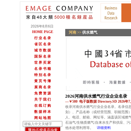
2026年8月6日
HOME PAGE
河南
>>
供水燃气
行 业 名 录
省 区 名 录
城 市 数 据
国 际 名 录
世 界 买 家
名 录 书 籍
特 别 名 录
黄 页 号 簿
展 商 名 录
免 费 资 源
2026河南供水燃气行业企业名录
关 于 我 们
—￥580 电子版数据 Directory.SD 2026
在 线 订 购
收录河南供水燃气行业企业名录。名录信
数 据 样 本
划）、产品名称（或经营范围、职能范围
人、电话、邮箱、网址等。涵盖该区域燃气
网 站 地 图
石油气/生物质燃气/自来水生产和供应、
他水处理利用等。
详细资料