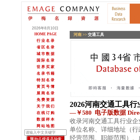
2026年8月10日
HOME PAGE
河南
>>
交通工具
行 业 名 录
省 区 名 录
城 市 数 据
国 际 名 录
世 界 买 家
名 录 书 籍
特 别 名 录
黄 页 号 簿
展 商 名 录
免 费 资 源
2026河南交通工具
关 于 我 们
—￥580 电子版数据 Direc
在 线 订 购
数 据 样 本
收录河南交通工具行业企
网 站 地 图
单位名称、详细地址（行
经营范围、职能范围）、