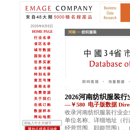
2026年8月6日
HOME PAGE
河南
>>
纺织服装
行 业 名 录
省 区 名 录
城 市 数 据
国 际 名 录
世 界 买 家
名 录 书 籍
特 别 名 录
黄 页 号 簿
展 商 名 录
免 费 资 源
2026河南纺织服装
关 于 我 们
—￥580 电子版数据 Direc
在 线 订 购
数 据 样 本
收录河南纺织服装行业企
网 站 地 图
单位名称、详细地址（行
经营范围、职能范围）、