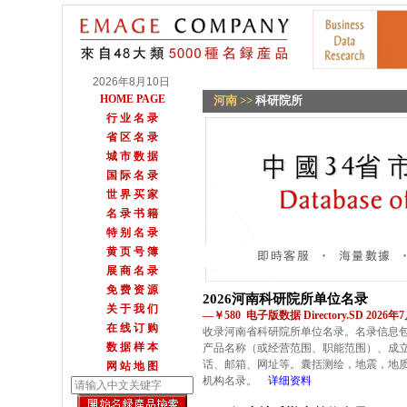
2026年8月10日
HOME PAGE
河南
>>
科研院所
行 业 名 录
省 区 名 录
城 市 数 据
国 际 名 录
世 界 买 家
名 录 书 籍
特 别 名 录
黄 页 号 簿
展 商 名 录
免 费 资 源
2026河南科研院所单位名录
关 于 我 们
—￥580 电子版数据 Directory.SD 2026
在 线 订 购
收录河南省科研院所单位名录。名录信息
数 据 样 本
产品名称（或经营范围、职能范围）、成
话、邮箱、网址等。囊括测绘，地震，地
网 站 地 图
机构名录。
详细资料