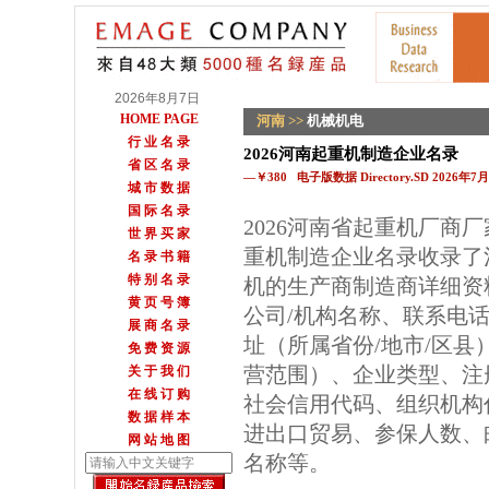
2026年8月7日
HOME PAGE
河南
>>
机械机电
行 业 名 录
2026河南起重机制造企业名录
省 区 名 录
—￥380 电子版数据 Directory.SD 2026年
城 市 数 据
国 际 名 录
2026河南省起重机厂商
世 界 买 家
重机制造企业名录收录了
名 录 书 籍
特 别 名 录
机的生产商制造商详细资
黄 页 号 簿
公司/机构名称、联系电
展 商 名 录
址（所属省份/地市/区
免 费 资 源
营范围）、企业类型、注
关 于 我 们
在 线 订 购
社会信用代码、组织机构
数 据 样 本
进出口贸易、参保人数、邮
网 站 地 图
名称等。