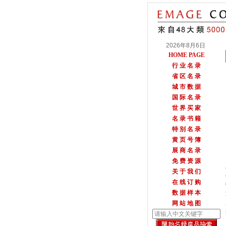
2026年8月6日
HOME PAGE
行 业 名 录
省 区 名 录
城 市 数 据
国 际 名 录
世 界 买 家
名 录 书 籍
特 别 名 录
黄 页 号 簿
展 商 名 录
免 费 资 源
关 于 我 们
在 线 订 购
数 据 样 本
网 站 地 图