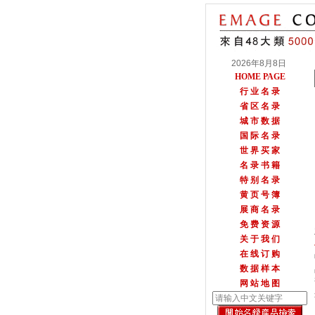
2026年8月8日
HOME PAGE
行 业 名 录
省 区 名 录
城 市 数 据
国 际 名 录
世 界 买 家
名 录 书 籍
特 别 名 录
黄 页 号 簿
展 商 名 录
免 费 资 源
关 于 我 们
在 线 订 购
数 据 样 本
网 站 地 图