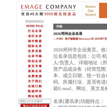
2026年8月6日
HOME PAGE
河南
行 业 名 录
2026邓州企业名录
省 区 名 录
—￥480 电子版数据 Directory.SD 2026年
城 市 数 据
国 际 名 录
2026邓州市企业黄页。
世 界 买 家
位名录信息包括：公司/
名 录 书 籍
特 别 名 录
人/负责人、详细地址（所
黄 页 号 簿
营产品或业务（经营范围
展 商 名 录
本、成立日期、统一社会
免 费 资 源
码、所属行业、是否有进
关 于 我 们
在 线 订 购
箱E-mail、网址、英文
数 据 样 本
网 站 地 图
名录[通讯录]功能特点：